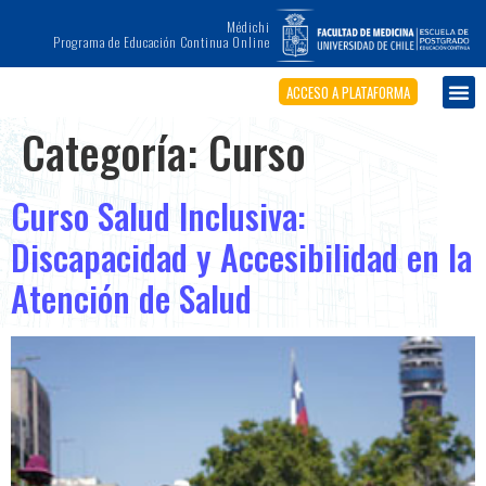
Médichi
Programa de Educación Continua Online
ACCESO A PLATAFORMA
Categoría:
Curso
Curso Salud Inclusiva:
Discapacidad y Accesibilidad en la
Atención de Salud