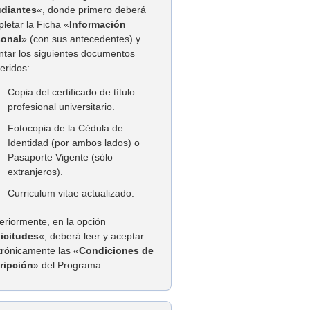
udiantes
«, donde primero deberá
letar la Ficha «
Información
sonal
» (con sus antecedentes) y
ntar los siguientes documentos
eridos:
Copia del certificado de título
profesional universitario.
Fotocopia de la Cédula de
Identidad (por ambos lados) o
Pasaporte Vigente (sólo
extranjeros).
Curriculum vitae actualizado.
eriormente, en la opción
licitudes
«, deberá leer y aceptar
trónicamente las «
Condiciones de
ripción
» del Programa.