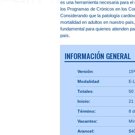
es una herramienta necesaria para el 
los Programas de Crónicos en los Con
Considerando que la patología cardiov
mortalidad en adultos en nuestro país,
fundamental para quienes atienden pac
país.
INFORMACIÓN GENERAL
Versión
:
15
Modalidad
:
E-
Totales
:
50
Inicio:
21
Término:
8 
Vacantes:
Mí
Arancel:
$40