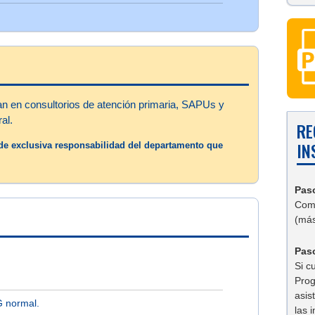
n en consultorios de atención primaria, SAPUs y
al.
RE
IN
s de exclusiva responsabilidad del departamento que
Pas
Comp
(más
Paso
Si c
Prog
asis
 normal.
las 