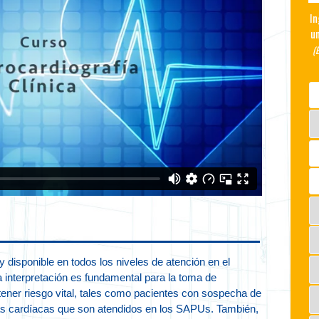
In
un
(
disponible en todos los niveles de atención en el
a interpretación es fundamental para la toma de
ener riesgo vital, tales como pacientes con sospecha de
as cardíacas que son atendidos en los SAPUs. También,