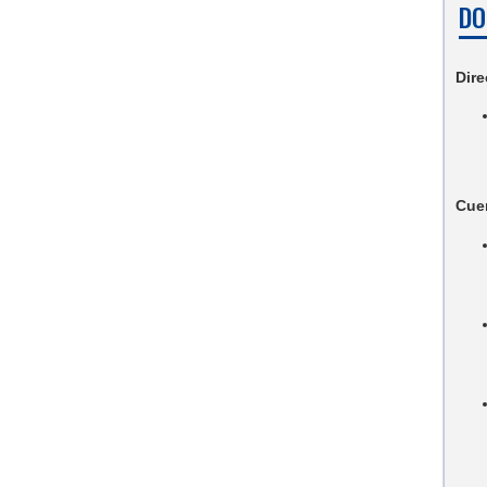
DO
Dire
Cue