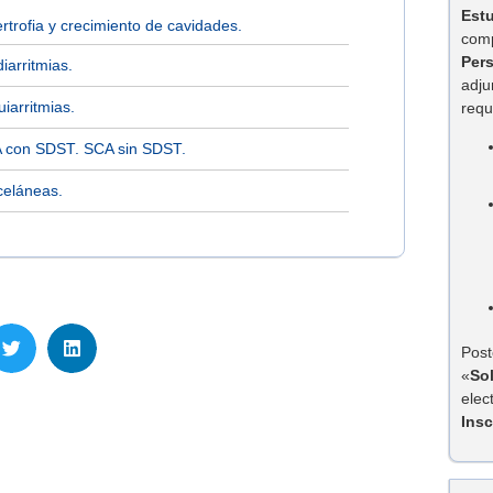
Est
rtrofia y crecimiento de cavidades.
comp
Per
iarritmias.
adju
iarritmias.
requ
 con SDST. SCA sin SDST.
celáneas.
Post
«
So
elec
Insc