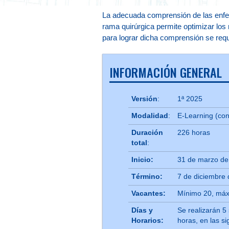
La adecuada comprensión de las enfer
rama quirúrgica permite optimizar los 
para lograr dicha comprensión se requ
INFORMACIÓN GENERAL
Versión
:
1ª 2025
Modalidad
:
E-Learning (con
Duración
226 horas
total
:
Inicio:
31 de marzo de
Término:
7 de diciembre
Vacantes:
Mínimo 20, má
Días y
Se realizarán 5 
Horarios:
horas, en las si