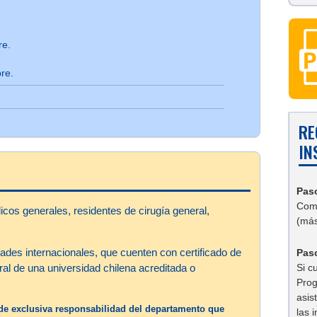
re.
.
re.
RE
IN
Pas
Comp
cos generales, residentes de cirugía general,
(más
ades internacionales, que cuenten con certificado de
Paso
Si c
al de una universidad chilena acreditada o
Prog
asis
s de exclusiva responsabilidad del departamento que
las 