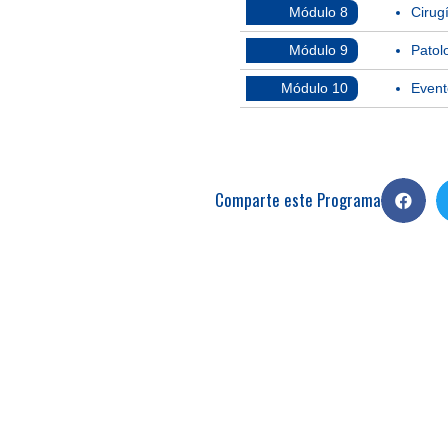
Módulo 8
Cirug
Módulo 9
Patol
Módulo 10
Event
Comparte este Programa