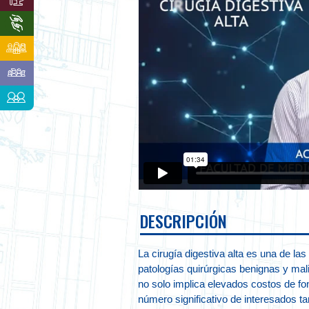
DESCRIPCIÓN
La cirugía digestiva alta es una de l
patologías quirúrgicas benignas y mal
no solo implica elevados costos de fo
número significativo de interesados t