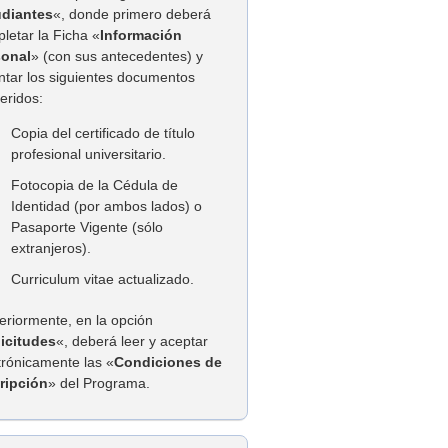
udiantes
«, donde primero deberá
letar la Ficha «
Información
sonal
» (con sus antecedentes) y
ntar los siguientes documentos
eridos:
Copia del certificado de título
profesional universitario.
Fotocopia de la Cédula de
Identidad (por ambos lados) o
Pasaporte Vigente (sólo
extranjeros).
Curriculum vitae actualizado.
eriormente, en la opción
licitudes
«, deberá leer y aceptar
trónicamente las «
Condiciones de
ripción
» del Programa.