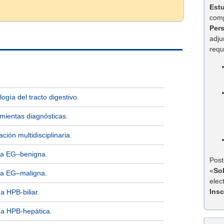
Est
comp
Per
adju
requ
ogía del tracto digestivo.
mientas diagnósticas.
ción multidisciplinaria.
ia EG–benigna.
Post
«
So
ia EG–maligna.
elec
Insc
a HPB-biliar.
ía HPB-hepática.