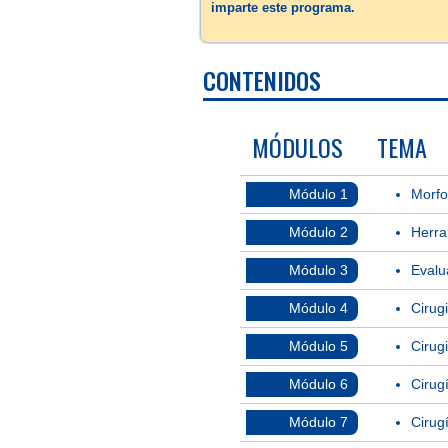
imparte este programa.
CONTENIDOS
MÓDULOS
TEMA
Módulo 1
Morfol
Módulo 2
Herra
Módulo 3
Evalua
Módulo 4
Cirug
Módulo 5
Cirug
Módulo 6
Cirugí
Módulo 7
Cirug