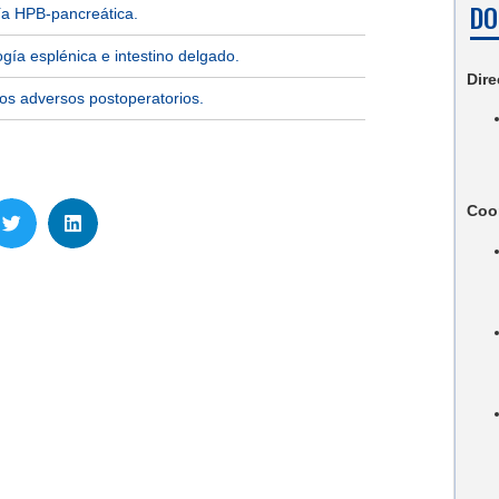
DO
ía HPB-pancreática.
ogía esplénica e intestino delgado.
Dire
os adversos postoperatorios.
Coo