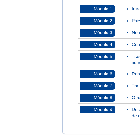
Módulo 1
Intr
Módulo 2
Psic
Módulo 3
Neur
Módulo 4
Con
Módulo 5
Tra
su 
Módulo 6
Reha
Módulo 7
Tra
Módulo 8
Otra
Módulo 9
Det
de e