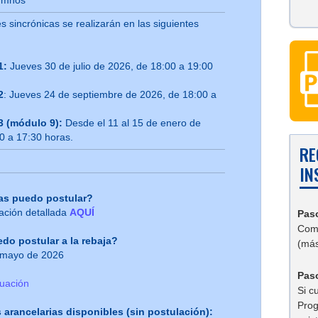
umnos
s sincrónicas se realizarán en las siguientes
1:
Jueves 30 de julio de 2026, de 18:00 a 19:00
2
: Jueves 24 de septiembre de 2026, de 18:00 a
3 (módulo 9):
Desde el 11 al 15 de enero de
0 a 17:30 horas.
RE
IN
as puedo postular?
ación detallada
AQUÍ
Pas
Comp
o postular a la rebaja?
(más
e mayo de 2026
Paso
luación
Si c
Prog
 arancelarias disponibles (sin postulación):