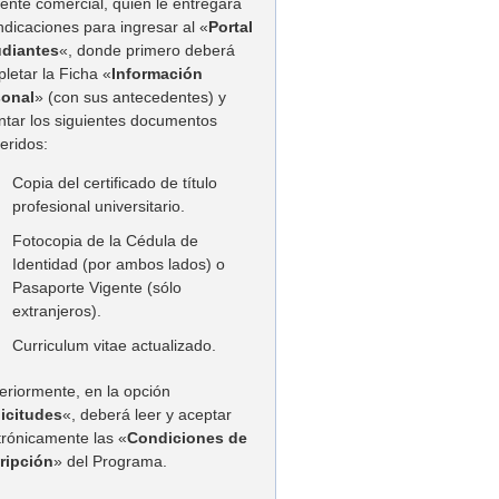
tente comercial, quien le entregará
indicaciones para ingresar al «
Portal
udiantes
«, donde primero deberá
letar la Ficha «
Información
sonal
» (con sus antecedentes) y
ntar los siguientes documentos
eridos:
Copia del certificado de título
profesional universitario.
Fotocopia de la Cédula de
Identidad (por ambos lados) o
Pasaporte Vigente (sólo
extranjeros).
Curriculum vitae actualizado.
eriormente, en la opción
licitudes
«, deberá leer y aceptar
trónicamente las «
Condiciones de
ripción
» del Programa.