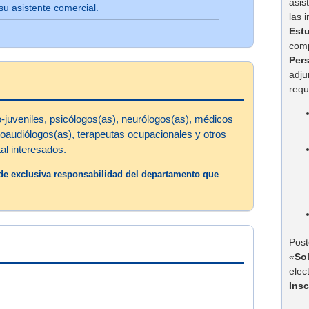
asis
su asistente comercial.
las 
Est
comp
Per
adju
requ
to-juveniles, psicólogos(as), neurólogos(as), médicos
noaudiólogos(as), terapeutas ocupacionales y otros
al interesados.
s de exclusiva responsabilidad del departamento que
Post
«
So
elec
Insc