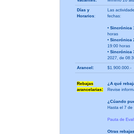
Vacantes:
Mínimo 20 al
Días y
Las actividade
Horarios
:
fechas:
•
Sincrónica 
horas
•
Sincrónica 
19:00 horas
•
Sincrónica 
2027, de 08:3
Arancel:
$1.900.000.-
Rebajas
¿A qué rebaj
arancelarias
:
Revise inform
¿Cúando pued
Hasta el 7 d
Pauta de Eva
Otras rebajas