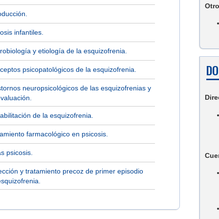
Otr
oducción.
osis infantiles.
obiología y etiología de la esquizofrenia.
DO
ceptos psicopatológicos de la esquizofrenia.
stornos neuropsicológicos de las esquizofrenias y
Dire
evaluación.
bilitación de la esquizofrenia.
tamiento farmacológico en psicosis.
s psicosis.
Cue
ección y tratamiento precoz de primer episodio
squizofrenia.