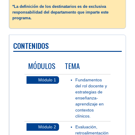
*La definición de los destinatarios es de exclusiva
responsabilidad del departamento que imparte este
programa.
CONTENIDOS
MÓDULOS
TEMA
Módulo 1
Fundamentos
del rol docente y
estrategias de
enseñanza-
aprendizaje en
contextos
clínicos.
Módulo 2
Evaluación,
retroalimentación