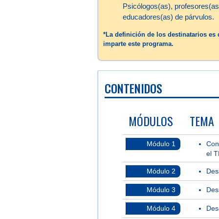
Psicólogos(as), profesores(as
educadores(as) de párvulos.
*La definición de los destinatarios e
imparte este programa.
CONTENIDOS
MÓDULOS
TEMA
Módulo 1
Con
el 
Módulo 2
Des
Módulo 3
Des
Módulo 4
Des