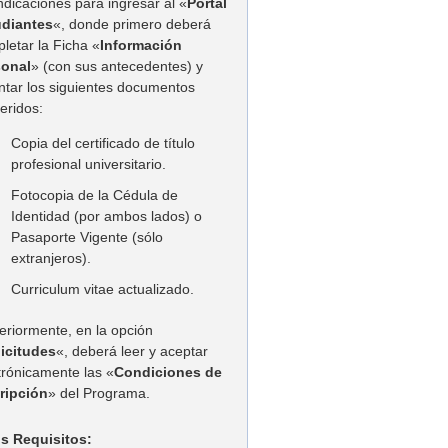
indicaciones para ingresar al «
Portal
udiantes
«, donde primero deberá
letar la Ficha «
Información
sonal
» (con sus antecedentes) y
ntar los siguientes documentos
eridos:
Copia del certificado de título
profesional universitario.
Fotocopia de la Cédula de
Identidad (por ambos lados) o
Pasaporte Vigente (sólo
extranjeros).
Curriculum vitae actualizado.
eriormente, en la opción
licitudes
«, deberá leer y aceptar
trónicamente las «
Condiciones de
ripción
» del Programa.
s Requisitos: