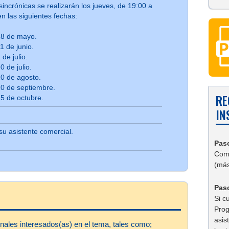
sincrónicas se realizarán los jueves, de 19:00 a
n las siguientes fechas:
8 de mayo.
1 de junio.
 de julio.
0 de julio.
0 de agosto.
10 de septiembre.
RE
5 de octubre.
IN
su asistente comercial.
Pas
Comp
(más
Paso
Si c
Prog
asis
nales interesados(as) en el tema, tales como;