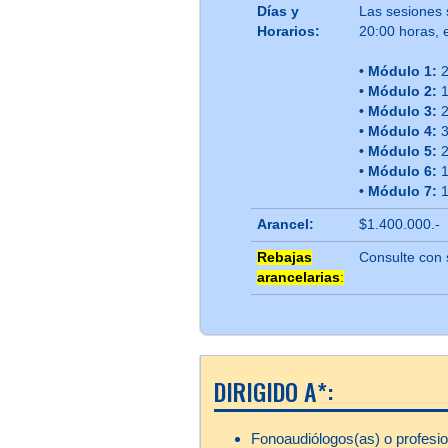
Días y
Las sesiones 
Horarios:
20:00 horas, e
• Módulo 1:
2
• Módulo 2:
1
• Módulo 3:
2
• Módulo 4:
3
• Módulo 5:
2
• Módulo 6:
• Módulo 7:
1
Arancel:
$1.400.000.-
Rebajas
Consulte con 
arancelarias
:
DIRIGIDO A*:
Fonoaudiólogos(as) o profesio