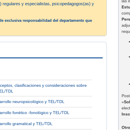
las 
) regulares y especialistas, psicopedagogos(as) y
Est
comp
Per
s de exclusiva responsabilidad del departamento que
adju
requ
ceptos, clasificaciones y consideraciones sobre
TEL/TDL
Post
arrollo neuropsicológico y TEL/TDL
«
So
elec
arrollo fonético -fonológico y TEL/TDL
Insc
arrollo gramatical y TEL/TDL
Otro