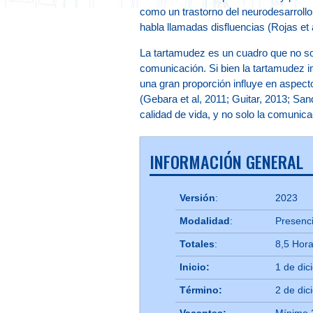
como un trastorno del neurodesarrollo 
habla llamadas disfluencias (Rojas et 
La tartamudez es un cuadro que no sol
comunicación. Si bien la tartamudez in
una gran proporción influye en aspect
(Gebara et al, 2011; Guitar, 2013; Sand
calidad de vida, y no solo la comunic
INFORMACIÓN GENERAL
Versión
:
2023
Modalidad
:
Presenci
Totales
:
8,5 Hor
Inicio:
1 de di
Término:
2 de di