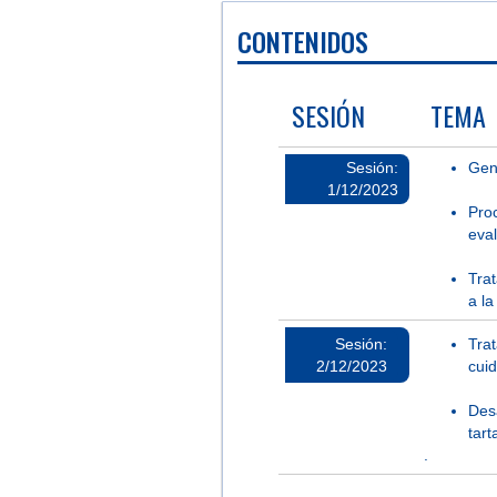
CONTENIDOS
SESIÓN
TEMA
Sesión:
Gen
1/12/2023
Pro
eva
Trat
a la
Sesión:
Tra
2/12/2023
cuid
Des
tar
.