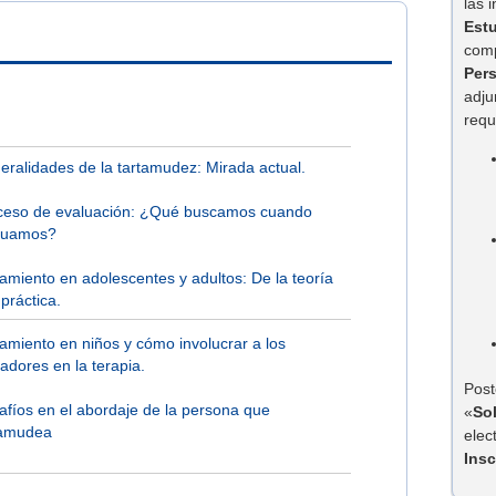
las 
Est
comp
Per
adju
requ
eralidades de la tartamudez: Mirada actual.
ceso de evaluación: ¿Qué buscamos cuando
luamos?
amiento en adolescentes y adultos: De la teoría
 práctica.
tamiento en niños y cómo involucrar a los
adores en la terapia.
Post
afíos en el abordaje de la persona que
«
So
tamudea
elec
Insc