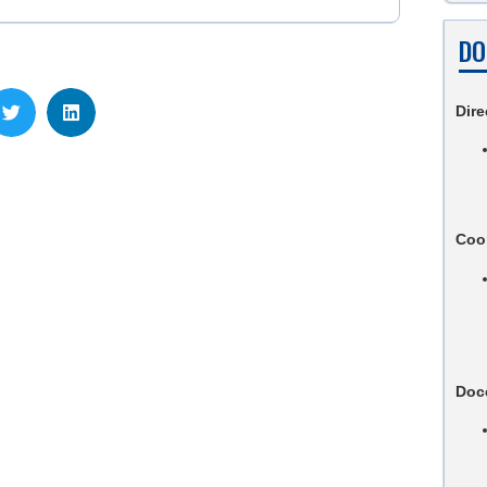
DO
Dire
Coo
Doc