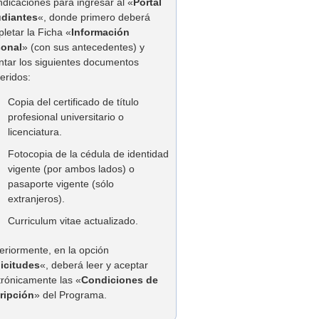
indicaciones para ingresar al «
Portal
udiantes
«, donde primero deberá
letar la Ficha «
Información
sonal
» (con sus antecedentes) y
ntar los siguientes documentos
eridos:
Copia del certificado de título
profesional universitario o
licenciatura.
Fotocopia de la cédula de identidad
vigente (por ambos lados) o
pasaporte vigente (sólo
extranjeros).
Curriculum vitae actualizado.
eriormente, en la opción
licitudes
«, deberá leer y aceptar
trónicamente las «
Condiciones de
ripción
» del Programa.